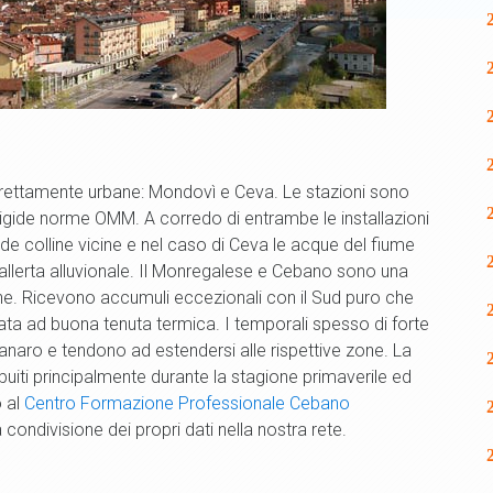
i prettamente urbane: Mondovì e Ceva. Le stazioni sono
rigide norme OMM. A corredo di entrambe le installazioni
 colline vicine e nel caso di Ceva le acque del fiume
 allerta alluvionale. Il Monregalese e Cebano sono una
ne. Ricevono accumuli eccezionali con il Sud puro che
nata ad buona tenuta termica. I temporali spesso di forte
Tanaro e tendono ad estendersi alle rispettive zone. La
buiti principalmente durante la stagione primaverile ed
o al
Centro Formazione Professionale Cebano
 condivisione dei propri dati nella nostra rete.