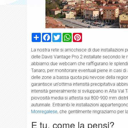
Condividi
Facebook
Twitter
WhatsApp
Pinterest
La nostra rete si arricchisce di due installazion
delle Davis Vantage Pro 2 installate secondo le 
abbiamo due webcam che raffigurano le splendide
Tanaro, per monitorare eventuali piene in casi di
delle zone a bassa quota più nevose della regio
garantisce un'ottima intensità precipitativa abbi
intensità generalmente si sviluppano in Alta Val 
piovosità media si attesta sui 800-900 mm distri
autunnale. Entrambi le installazioni appartengon
Monregalese
, che gentilmente ringraziamo per la
E tu, come la pensi?