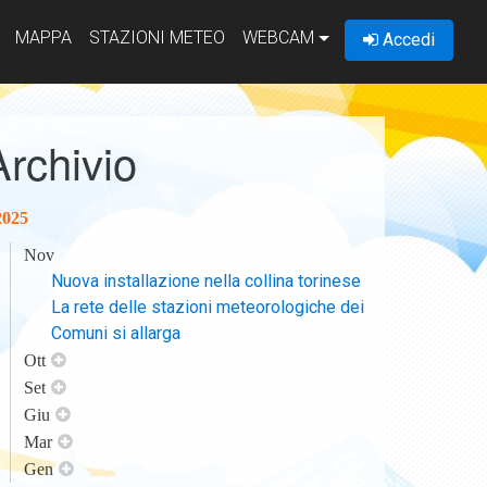
MAPPA
STAZIONI METEO
WEBCAM
Accedi
Archivio
2025
Nov
Nuova installazione nella collina torinese
La rete delle stazioni meteorologiche dei
Comuni si allarga
Ott
Set
Giu
Mar
Gen