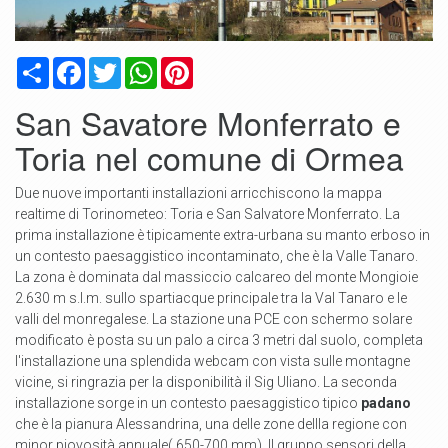
Condividi
Facebook
Twitter
WhatsApp
Pinterest
San Savatore Monferrato e
Toria nel comune di Ormea
Due nuove importanti installazioni arricchiscono la mappa
realtime di Torinometeo: Toria e San Salvatore Monferrato. La
prima installazione è tipicamente extra-urbana su manto erboso in
un contesto paesaggistico incontaminato, che è la Valle Tanaro.
La zona è dominata dal massiccio calcareo del monte Mongioie
2.630 m s.l.m. sullo spartiacque principale tra la Val Tanaro e le
valli del monregalese. La stazione una PCE con schermo solare
modificato è posta su un palo a circa 3 metri dal suolo, completa
l'installazione una splendida webcam con vista sulle montagne
vicine, si ringrazia per la disponibilità il Sig Uliano. La seconda
installazione sorge in un contesto paesaggistico tipico
padano
che è la pianura Alessandrina, una delle zone dellla regione con
minor piovosità annuale( 650-700 mm). Il gruppo sensori della