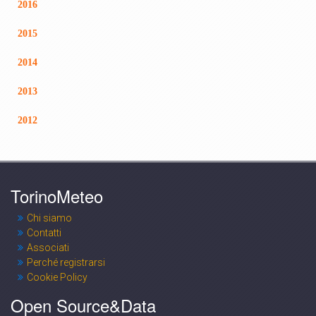
2016
2015
2014
2013
2012
TorinoMeteo
Chi siamo
Contatti
Associati
Perché registrarsi
Cookie Policy
Open Source&Data