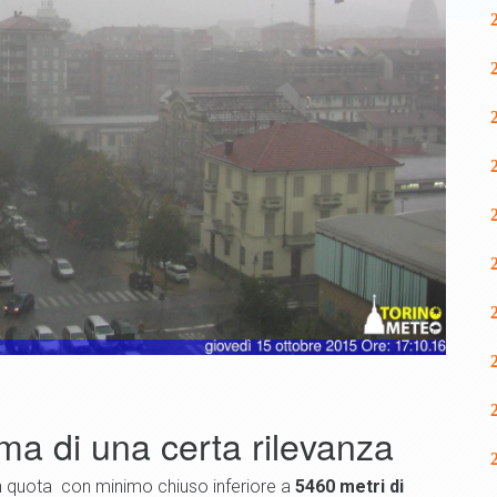
ma di una certa rilevanza
 in quota con minimo chiuso inferiore a
5460 metri di