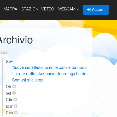
MAPPA
STAZIONI METEO
WEBCAM
Accedi
Archivio
2025
Nov
Nuova installazione nella collina torinese
La rete delle stazioni meteorologiche dei
Comuni si allarga
Ott
Set
Giu
Mar
Gen