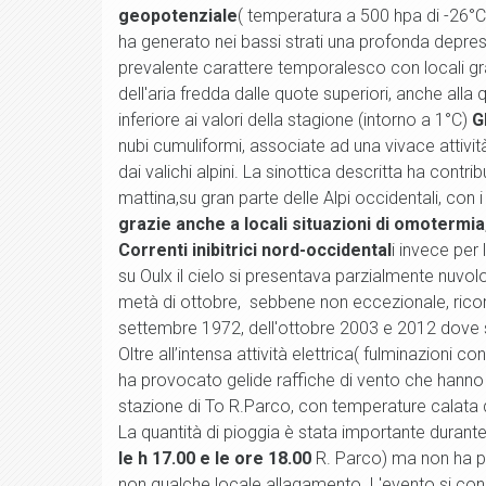
geopotenziale
( temperatura a 500 hpa di -26°C
ha generato nei bassi strati una profonda depres
prevalente carattere temporalesco con locali g
dell'aria fredda dalle quote superiori, anche all
inferiore ai valori della stagione (intorno a 1°C)
G
nubi cumuliformi, associate ad una vivace attivit
dai valichi alpini. La sinottica descritta ha contr
mattina,su gran parte delle Alpi occidentali, con i
grazie anche a locali situazioni di omotermia
Correnti inibitrici nord-occidental
i invece per 
su Oulx il cielo si presentava parzialmente nuv
metà di ottobre, sebbene non eccezionale, ricor
settembre 1972, dell'ottobre 2003 e 2012 dove s
Oltre all’intensa attività elettrica( fulminazioni 
ha provocato gelide raffiche di vento che hanno 
stazione di To R.Parco, con temperature calata d
La quantità di pioggia è stata importante duran
le h 17.00 e le ore 18.00
R. Parco) ma non ha pro
non qualche locale allagamento. L'evento si co