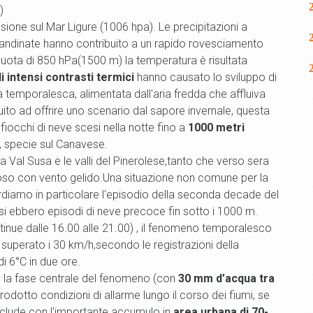
)
sione sul Mar Ligure (1006 hpa). Le precipitazioni a
randinate hanno contribuito a un rapido rovesciamento
a quota di 850 hPa(1500 m) la temperatura è risultata
li intensi contrasti termici
hanno causato lo sviluppo di
à temporalesca, alimentata dall'aria fredda che affluiva
ibuito ad offrire uno scenario dal sapore invernale, questa
 fiocchi di neve scesi nella notte fino a
1000 metri
, specie sul Canavese.
la Val Susa e le valli del Pinerolese,tanto che verso sera
oloso con vento gelido.Una situazione non comune per la
diamo in particolare l'episodio della seconda decade del
i ebbero episodi di neve precoce fin sotto i 1000 m.
continue dalle 16.00 alle 21.00) , il fenomeno temporalesco
superato i 30 km/h,secondo le registrazioni della
i 6°C in due ore.
te la fase centrale del fenomeno (con
30 mm d’acqua tra
dotto condizioni di allarme lungo il corso dei fiumi, se
nclude con l'importante accumulo in
area urbana di 70-