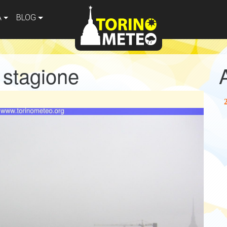
A
BLOG
i stagione