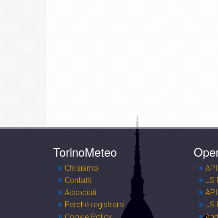
TorinoMeteo
Ope
Chi siamo
API
Contatti
JS 
Associati
API
Perché registrarsi
JS 
Cookie Policy
And