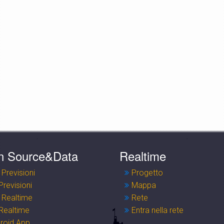
n Source&Data
Realtime
 Previsioni
Progetto
Previsioni
Mappa
 Realtime
Rete
Realtime
Entra nella rete
roid App