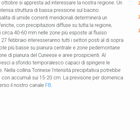
ottobre si appresta ad interessare la nostra regione. Un
ensa struttura di bassa pressione sul bacino
lita di umide correnti meridionali determinerà un
che, con precipitazioni diffuse su tutta la regione,
 di circa 40-60 mm nelle zone più esposte al flusso
27 febbraio interesseranno tutti i settori posti al di sopra
uote più basse su pianura centrale e zone pedemontane
ne di pianura del Cuneese e aree prospicienti. Al
vesci a sfondo temporalesco capaci di spingere le
. Nella collina Torinese l'ntensità precipitativa potrebbe
m con accumuli sui 15-20 cm. La previsone per domenica
erso il nostro canale
FB.