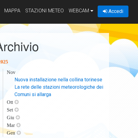
MAPPA
STAZIONI METEO
WEBCAM
Accedi
Archivio
2025
Nov
Nuova installazione nella collina torinese
La rete delle stazioni meteorologiche dei
Comuni si allarga
Ott
Set
Giu
Mar
Gen