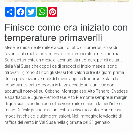
Condividi
Facebook
Twitter
WhatsApp
Pinterest
Finisce come era iniziato con
temperature primaverili
Mese termicamente mite e asciutto fatto di numerosi episodi
favonici alternati a brevi intervalli con temperature nella norma.
Sarà certamente un mese di gennaio da ricordare per gli abitanti
della Val Susa che dopo i caldi precoci di inizio mese si sono
ritrovati il girono 31 con gli stessi folli valori di trenta giorni prima.
Unica parvenza invernale del mese appena tracorso è stata la
copiosa nevicata occorsa in terza decade sul cuneese con
accumuli notevoli sul Cebano, Monregalese, Alto Tanaro, Ovadese
e spartiacque Ligure/Piemontese. Alto Piemonte sempre ai margini
di qualsiasi sinottica con situazione mite ed asciutta per l'intero
mese. Difficile pensare ad un febbraio diverso visto le premesse
modellistiche delle ultime emissioni. Nell'immagine le velocità di
raffica del vento in Val Susa nella giornata del 31 gennaio