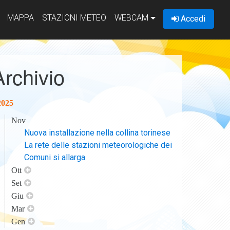
MAPPA
STAZIONI METEO
WEBCAM
Accedi
Archivio
2025
Nov
Nuova installazione nella collina torinese
La rete delle stazioni meteorologiche dei
Comuni si allarga
Ott
Set
Giu
Mar
Gen