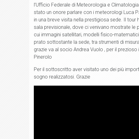
l’Ufficio Federale di Meteorologia e Climatologia
stato un onore parlare con i meteorologi Luca P
in una breve visita nella prestigiosa sede. Il tour
sala previsionale, dove ci venivano mostrate le pr
cui immagini satellitari, modelli fisico-matemati
prato sottostante la sede, tra strumenti di misura
grazie va al socio Andrea Vuolo , per il prezioso
Pinerolo
Per il sottoscritto aver visitato uno dei più imp
sogno realizzatosi. Grazie