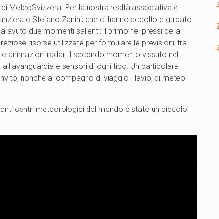
 di MeteoSvizzera. Per la nostra realtà associativa è
anziera e Stefano Zanini, che ci hanno accolto e guidato
 ha avuto due momenti salienti: il primo nei pressi della
eziose risorse utilizzate per formulare le previsioni, tra
ci e animazioni radar; il secondo momento vissuto nel
 all'avanguardia e sensori di ogni tipo. Un particolare
 invito, nonché al compagno di viaggio Flavio, di meteo
ortanti centri meteorologici del mondo è stato un piccolo