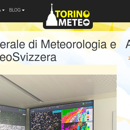
A
BLOG
ederale di Meteorologia e
teoSvizzera