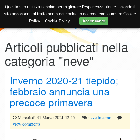
Questo sito utilizza i cookie per migliorare l'esperienza utente. Usando il
sito acconsenti al trattamento dei cookie in accordo con la nostra Cookie
Policy.
Cookie Policy
Acconsento
Articoli pubblicati nella
categoria "neve"
Inverno 2020-21 tiepido;
febbraio annuncia una
precoce primavera
Mercoledì 31 Marzo 2021 12:15
neve
inverno
view comments