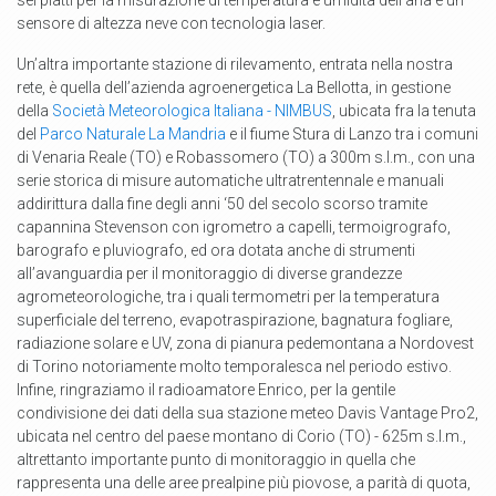
sei piatti per la misurazione di temperatura e umidità dell’aria e un
sensore di altezza neve con tecnologia laser.
Un’altra importante stazione di rilevamento, entrata nella nostra
rete, è quella dell’azienda agroenergetica La Bellotta, in gestione
della
Società Meteorologica Italiana - NIMBUS
, ubicata fra la tenuta
del
Parco Naturale La Mandria
e il fiume Stura di Lanzo tra i comuni
di Venaria Reale (TO) e Robassomero (TO) a 300m s.l.m., con una
serie storica di misure automatiche ultratrentennale e manuali
addirittura dalla fine degli anni ‘50 del secolo scorso tramite
capannina Stevenson con igrometro a capelli, termoigrografo,
barografo e pluviografo, ed ora dotata anche di strumenti
all’avanguardia per il monitoraggio di diverse grandezze
agrometeorologiche, tra i quali termometri per la temperatura
superficiale del terreno, evapotraspirazione, bagnatura fogliare,
radiazione solare e UV, zona di pianura pedemontana a Nordovest
di Torino notoriamente molto temporalesca nel periodo estivo.
Infine, ringraziamo il radioamatore Enrico, per la gentile
condivisione dei dati della sua stazione meteo Davis Vantage Pro2,
ubicata nel centro del paese montano di Corio (TO) - 625m s.l.m.,
altrettanto importante punto di monitoraggio in quella che
rappresenta una delle aree prealpine più piovose, a parità di quota,