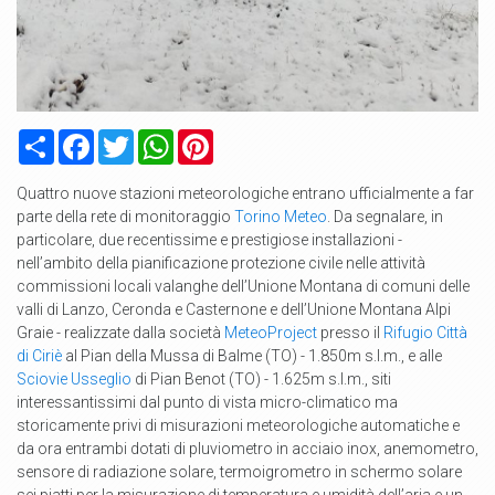
Condividi
Facebook
Twitter
WhatsApp
Pinterest
Quattro nuove stazioni meteorologiche entrano ufficialmente a far
parte della rete di monitoraggio
Torino Meteo
. Da segnalare, in
particolare, due recentissime e prestigiose installazioni -
nell’ambito della pianificazione protezione civile nelle attività
commissioni locali valanghe dell’Unione Montana di comuni delle
valli di Lanzo, Ceronda e Casternone e dell’Unione Montana Alpi
Graie - realizzate dalla società
MeteoProject
presso il
Rifugio Città
di Ciriè
al Pian della Mussa di Balme (TO) - 1.850m s.l.m., e alle
Sciovie Usseglio
di Pian Benot (TO) - 1.625m s.l.m., siti
interessantissimi dal punto di vista micro-climatico ma
storicamente privi di misurazioni meteorologiche automatiche e
da ora entrambi dotati di pluviometro in acciaio inox, anemometro,
sensore di radiazione solare, termoigrometro in schermo solare