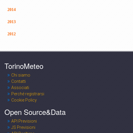
2014
2013
2012
TorinoMeteo
Chi siamo
Contatti
Associati
Perché registrarsi
Cookie Policy
Open Source&Data
API Previsioni
JS Previsioni