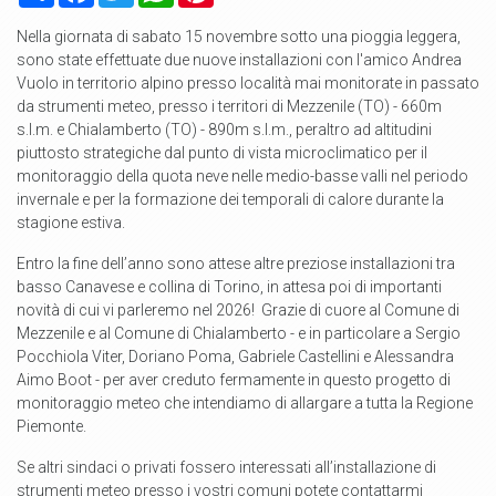
Nella giornata di sabato 15 novembre sotto una pioggia leggera,
sono state effettuate due nuove installazioni con l'amico Andrea
Vuolo in territorio alpino presso località mai monitorate in passato
da strumenti meteo, presso i territori di Mezzenile (TO) - 660m
s.l.m. e Chialamberto (TO) - 890m s.l.m., peraltro ad altitudini
piuttosto strategiche dal punto di vista microclimatico per il
monitoraggio della quota neve nelle medio-basse valli nel periodo
invernale e per la formazione dei temporali di calore durante la
stagione estiva.
Entro la fine dell’anno sono attese altre preziose installazioni tra
basso Canavese e collina di Torino, in attesa poi di importanti
novità di cui vi parleremo nel 2026! Grazie di cuore al Comune di
Mezzenile e al Comune di Chialamberto - e in particolare a Sergio
Pocchiola Viter, Doriano Poma, Gabriele Castellini e Alessandra
Aimo Boot - per aver creduto fermamente in questo progetto di
monitoraggio meteo che intendiamo di allargare a tutta la Regione
Piemonte.
Se altri sindaci o privati fossero interessati all’installazione di
strumenti meteo presso i vostri comuni potete contattarmi