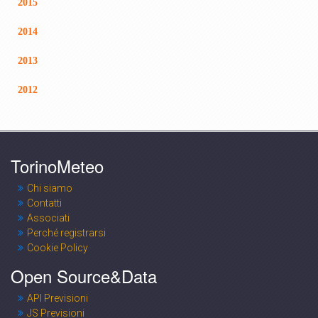
2015
2014
2013
2012
TorinoMeteo
Chi siamo
Contatti
Associati
Perché registrarsi
Cookie Policy
Open Source&Data
API Previsioni
JS Previsioni