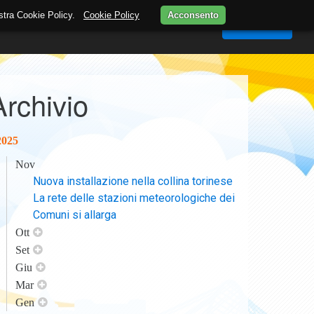
nostra Cookie Policy.
Cookie Policy
Acconsento
MAPPA
STAZIONI METEO
WEBCAM
Accedi
Archivio
2025
Nov
Nuova installazione nella collina torinese
La rete delle stazioni meteorologiche dei
Comuni si allarga
Ott
Set
Giu
Mar
Gen