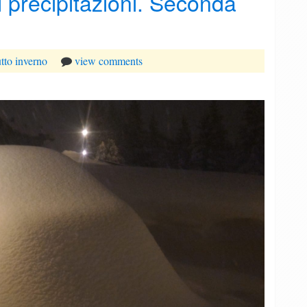
i precipitazioni. Seconda
tto
inverno
view comments