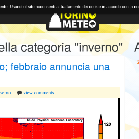
 utente. Usando il sito acconsenti al trattamento dei cookie in accordo con la 
A
BLOG
nella categoria "inverno"
do; febbraio annuncia una
nverno
view comments